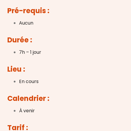
Pré-requis :
Aucun
Durée :
7h – 1 jour
Lieu :
En cours
Calendrier :
À venir
Tarif :